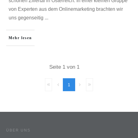
schönen Zillertal in Österreich. In einer kleinen Gruppe
von Experten aus dem Onlinemarketing brachten wir
uns gegenseitig
...
Mehr lesen
Seite
1
von
1
1
ÜBER UNS